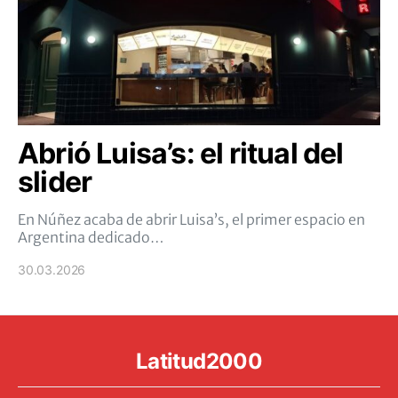
Abrió Luisa’s: el ritual del
slider
En Núñez acaba de abrir Luisa’s, el primer espacio en
Argentina dedicado…
30.03.2026
Latitud2000