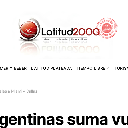
MER Y BEBER
LATITUD PLATEADA
TIEMPO LIBRE
TURI
les a Miami y Dallas
rgentinas suma v