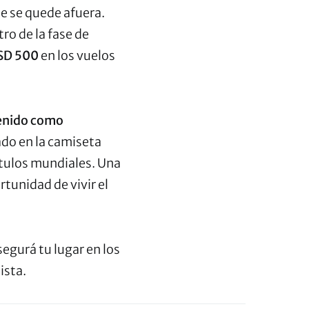
ie se quede afuera.
ro de la fase de
USD 500
en los vuelos
venido como
ado en la camiseta
títulos mundiales. Una
tunidad de vivir el
segurá tu lugar en los
ista.