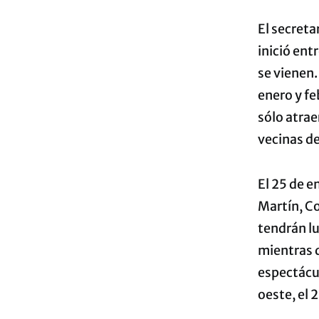
El secreta
inició ent
se vienen.
enero y fe
sólo atrae
vecinas de
El 25 de e
Martín, Co
tendrán lu
mientras q
espectácul
oeste, el 