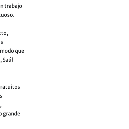
un trabajo
rtuoso.
tto,
os
e modo que
, Saúl
gratuitos
s
,
to grande