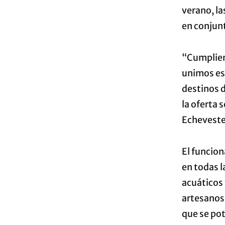
verano, la
en conjunt
“Cumpliend
unimos esf
destinos d
la oferta 
Echeveste
El funcion
en todas l
acuáticos 
artesanos 
que se pot