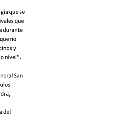
rgia que se
tivales que
da durante
 que no
cinos y
o nivel”.
eneral San
culos
edra,
a del