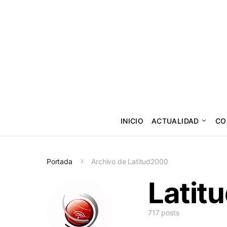
INICIO
ACTUALIDAD
CO
Portada
Archivo de Latitud2000
Latit
717 posts