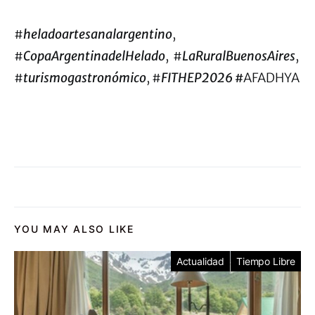
#
heladoartesanalargentino
,
#
CopaArgentinadelHelado
, #
LaRuralBuenosAires
,
#
turismogastronómico
, #
FITHEP2026 #
AFADHYA
YOU MAY ALSO LIKE
Actualidad
Tiempo Libre