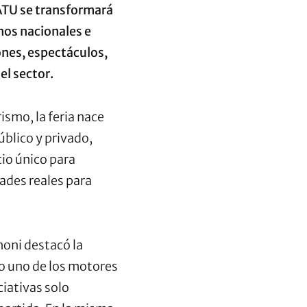
 LATU se transformará
nos nacionales e
ones, espectáculos,
el sector.
ismo, la feria nace
blico y privado,
cio único para
ades reales para
noni destacó la
mo uno de los motores
ciativas solo