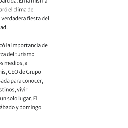
partida. En la misma
ró el clima de
 verdadera fiesta del
dad.
có la importancia de
rza del turismo
os medios, a
nís, CEO de Grupo
nsada para conocer,
tinos, vivir
n solo lugar. El
 sábado y domingo