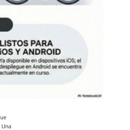
que
. Una