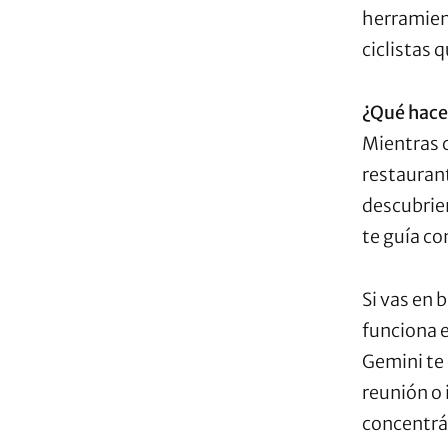
herramien
ciclistas 
¿Qué hace 
Mientras 
restaurant
descubrien
te guía co
Si vas en 
funciona e
Gemini te 
reunión o 
concentrá