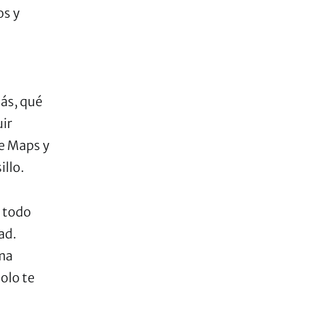
os y
ás, qué
uir
le Maps y
illo.
: todo
ad.
ima
olo te