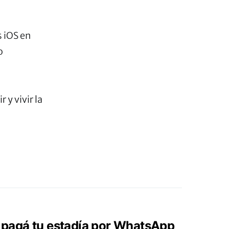
s iOS en
o
y vivir la
e: pagá tu estadía por WhatsApp