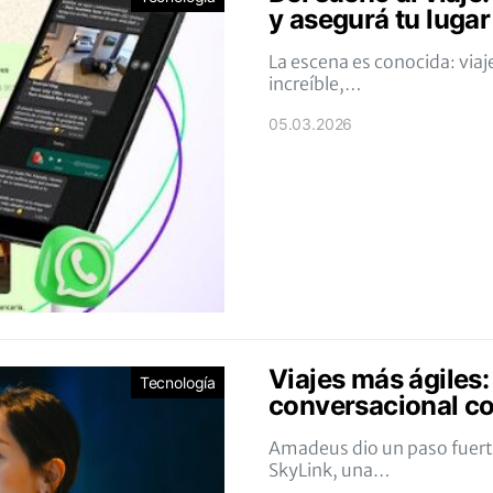
y asegurá tu lugar
La escena es conocida: via
increíble,…
05.03.2026
Viajes más ágiles
Tecnología
conversacional c
Amadeus dio un paso fuert
SkyLink, una…