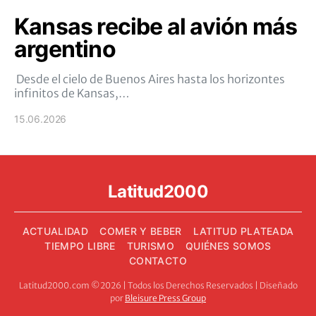
Kansas recibe al avión más
argentino
Desde el cielo de Buenos Aires hasta los horizontes
infinitos de Kansas,…
15.06.2026
Latitud2000
ACTUALIDAD
COMER Y BEBER
LATITUD PLATEADA
TIEMPO LIBRE
TURISMO
QUIÉNES SOMOS
CONTACTO
Latitud2000.com ©2026 | Todos los Derechos Reservados | Diseñado
por
Bleisure Press Group