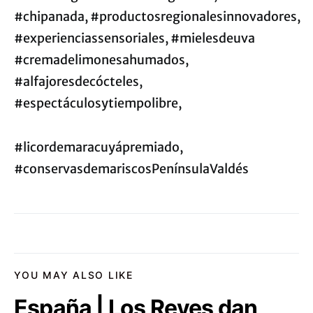
#chipanada,
#productosregionalesinnovadores,
#experienciassensoriales, #mielesdeuva
#cremadelimonesahumados,
#alfajoresdecócteles,
#espectáculosytiempolibre,
#licordemaracuyápremiado,
#conservasdemariscosPenínsulaValdés
YOU MAY ALSO LIKE
España | Los Reyes dan