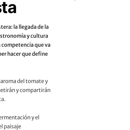
sta
era: la llegada de la
astronomía y cultura
una competencia que va
aber hacer que define
l aroma del tomate y
petirán y compartirán
ta.
fermentación y el
l paisaje