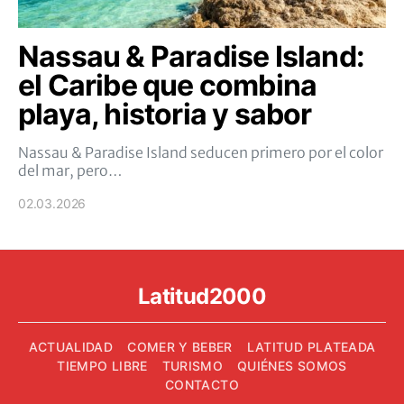
Nassau & Paradise Island:
el Caribe que combina
playa, historia y sabor
Nassau & Paradise Island seducen primero por el color
del mar, pero…
02.03.2026
Latitud2000
ACTUALIDAD
COMER Y BEBER
LATITUD PLATEADA
TIEMPO LIBRE
TURISMO
QUIÉNES SOMOS
CONTACTO