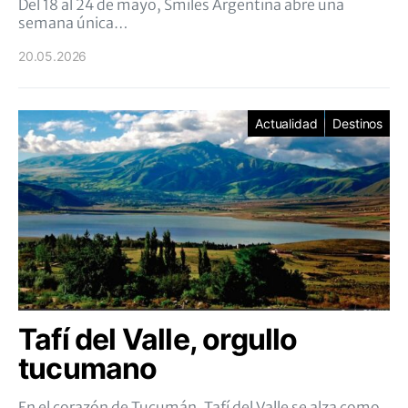
Del 18 al 24 de mayo, Smiles Argentina abre una
semana única…
20.05.2026
Actualidad
Destinos
Tafí del Valle, orgullo
tucumano
En el corazón de Tucumán, Tafí del Valle se alza como