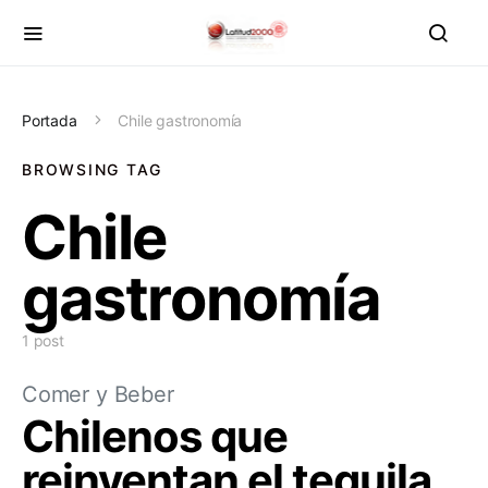
Portada
Chile gastronomía
BROWSING TAG
Chile
gastronomía
1 post
Comer y Beber
Chilenos que
reinventan el tequila