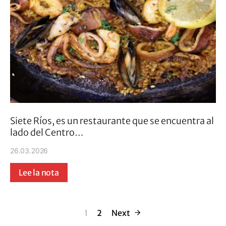
Siete Ríos, es un restaurante que se encuentra al
lado del Centro…
26.03.2026
Lee la nota
Paginación de 
1
2
Next