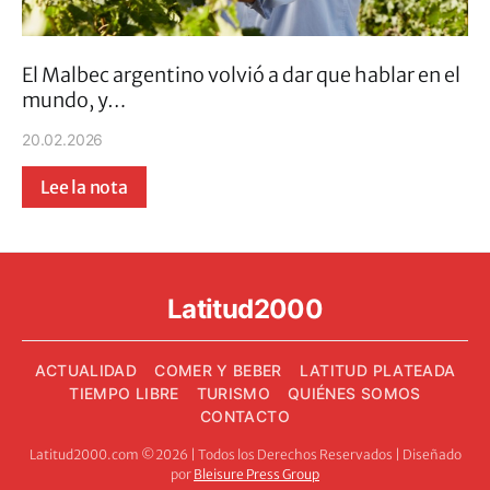
El Malbec argentino volvió a dar que hablar en el
mundo, y…
20.02.2026
Lee la nota
Latitud2000
ACTUALIDAD
COMER Y BEBER
LATITUD PLATEADA
TIEMPO LIBRE
TURISMO
QUIÉNES SOMOS
CONTACTO
Latitud2000.com ©2026 | Todos los Derechos Reservados | Diseñado
por
Bleisure Press Group