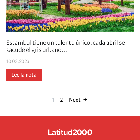
Estambul tiene un talento único: cada abril se
sacude el gris urbano…
10.03.2026
Lee la nota
Paginación de 
1
2
Next
Latitud2000