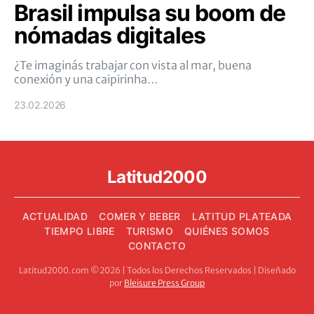
Brasil impulsa su boom de
nómadas digitales
¿Te imaginás trabajar con vista al mar, buena
conexión y una caipirinha…
23.02.2026
Latitud2000
ACTUALIDAD
COMER Y BEBER
LATITUD PLATEADA
TIEMPO LIBRE
TURISMO
QUIÉNES SOMOS
CONTACTO
Latitud2000.com ©2026 | Todos los Derechos Reservados | Diseñado
por
Bleisure Press Group