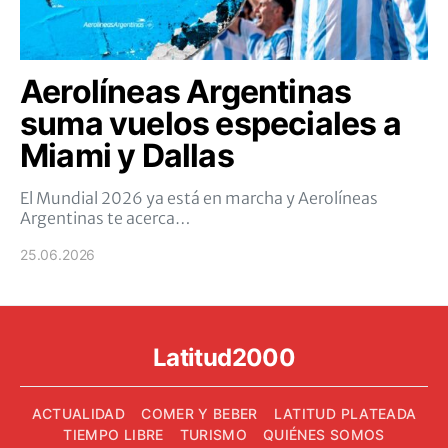
Aerolíneas Argentinas
suma vuelos especiales a
Miami y Dallas
El Mundial 2026 ya está en marcha y Aerolíneas
Argentinas te acerca…
25.06.2026
Latitud2000
ACTUALIDAD
COMER Y BEBER
LATITUD PLATEADA
TIEMPO LIBRE
TURISMO
QUIÉNES SOMOS