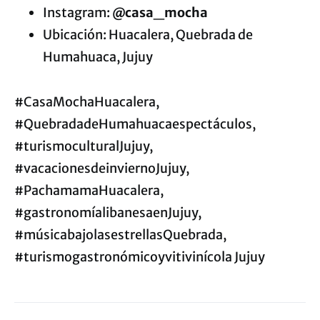
Instagram:
@casa_mocha
Ubicación: Huacalera, Quebrada de
Humahuaca, Jujuy
#CasaMochaHuacalera,
#QuebradadeHumahuacaespectáculos,
#turismoculturalJujuy,
#vacacionesdeinviernoJujuy,
#PachamamaHuacalera,
#gastronomíalibanesaenJujuy,
#músicabajolasestrellasQuebrada,
#turismogastronómicoyvitivinícola Jujuy