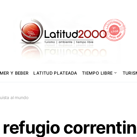
MER Y BEBER
LATITUD PLATEADA
TIEMPO LIBRE
TURI
quista al mundo
l refugio correnti