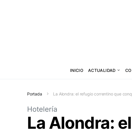
INICIO
ACTUALIDAD
CO
Portada
La Alondra: el refugio correntino que con
Hotelería
La Alondra: e