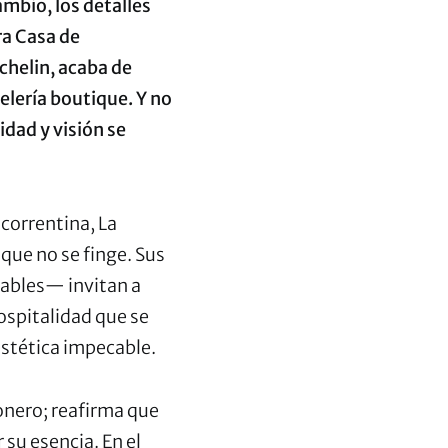
ambio, los detalles
ra Casa de
chelin, acaba de
telería boutique. Y no
idad y visión se
correntina, La
 que no se finge. Sus
ables— invitan a
hospitalidad que se
estética impecable.
onero; reafirma que
 su esencia. En el