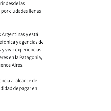
ir desde las
 por ciudades llenas
s Argentinas y está
elefónica y agencias de
y vivir experiencias
eres en la Patagonia,
uenos Aires.
encia al alcance de
odidad de pagar en