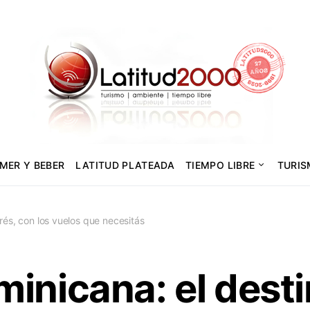
MER Y BEBER
LATITUD PLATEADA
TIEMPO LIBRE
TURI
és, con los vuelos que necesitás
inicana: el dest