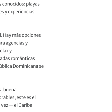
s conocidos: playas
es y experiencias
ad. Hay más opciones
ara agencias y
elax y
apadas románticas
pública Dominicana se
s, buena
rables, este es el
 vez— el Caribe