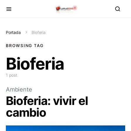
Portada
Bioferia
BROWSING TAG
Bioferia
1 post
Ambiente
Bioferia: vivir el
cambio