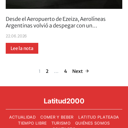
Desde el Aeropuerto de Ezeiza, Aerolíneas
Argentinas volvió a despegar con un…
22.06.2026
Lee la nota
Paginación de 
1
2
…
4
Next
Latitud2000
ACTUALIDAD
COMER Y BEBER
LATITUD PLATEADA
TIEMPO LIBRE
TURISMO
QUIÉNES SOMOS