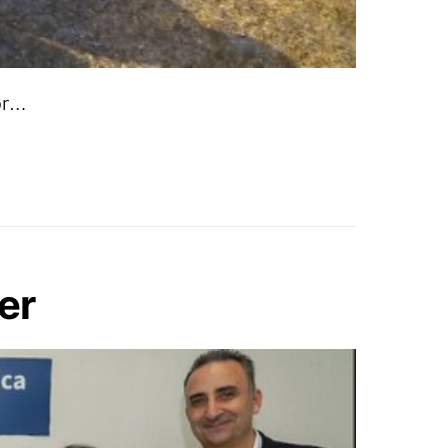
por…
er