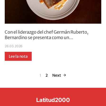
Con el liderazgo del chef Germán Ruberto,
Bernardino se presenta como un…
26.03.2026
Lee la nota
Paginación de 
1
2
Next
Latitud2000