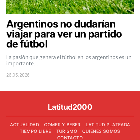
Argentinos no dudarían
viajar para ver un partido
de fútbol
La pasión que genera el fútbol en los argentinos es un
importante…
26.05.2026
Latitud2000
ACTUALIDAD
COMER Y BEBER
LATITUD PLATEADA
TIEMPO LIBRE
TURISMO
QUIÉNES SOMOS
CONTACTO