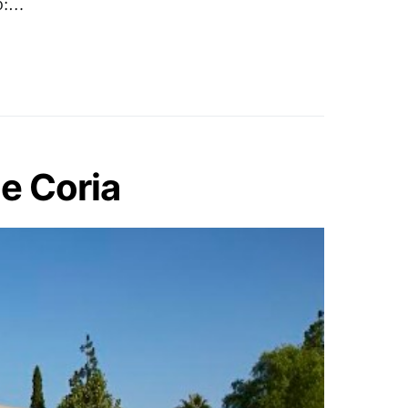
to:…
e Coria