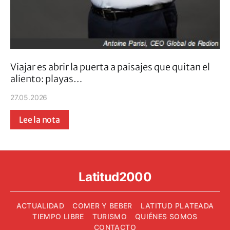
Viajar es abrir la puerta a paisajes que quitan el
aliento: playas…
27.05.2026
Lee la nota
Latitud2000
ACTUALIDAD
COMER Y BEBER
LATITUD PLATEADA
TIEMPO LIBRE
TURISMO
QUIÉNES SOMOS
CONTACTO