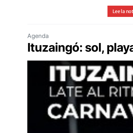
Lee la no
Agenda
Ituzaingó: sol, pla