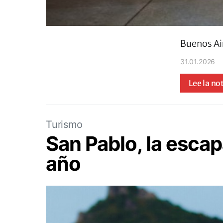
Buenos Ai
31.01.2026
Lee la no
Turismo
San Pablo, la esca
año